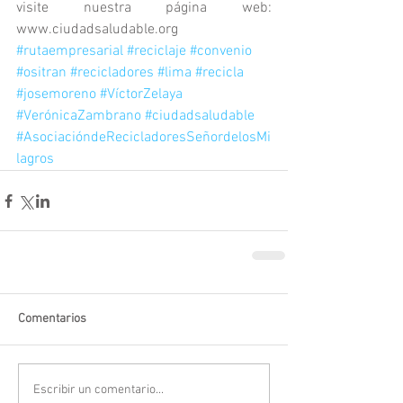
visite nuestra página web: 
www.ciudadsaludable.org
#rutaempresarial
#reciclaje
#convenio
#ositran
#recicladores
#lima
#recicla
#josemoreno
#VíctorZelaya
#VerónicaZambrano
#ciudadsaludable
#AsociacióndeRecicladoresSeñordelosMi
lagros
Comentarios
Escribir un comentario...