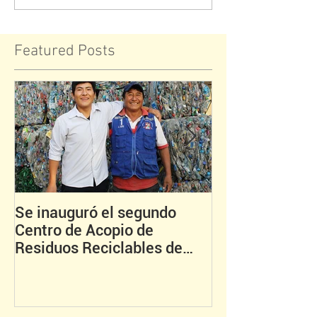
Featured Posts
Se inauguró el segundo
Asociación de 
Centro de Acopio de
inauguró Centr
Residuos Reciclables de
de Residuos Re
Chincha